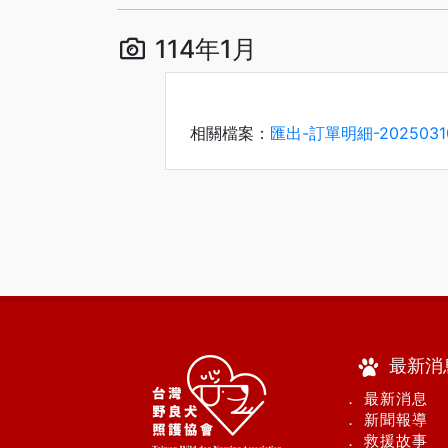
114年1月
相關檔案：
匯出-訂單明細-202503102
最新消
． 最新消息
． 新聞報導
． 救援故事