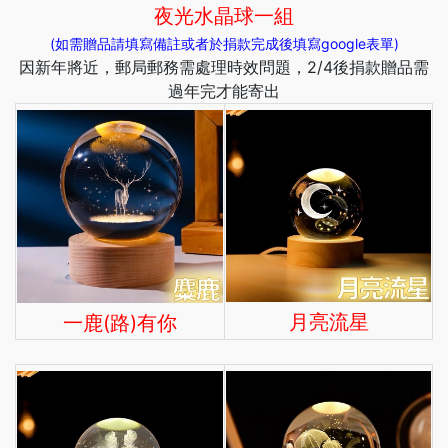
夜光水晶球一組
(如需贈品請填寫備註或者於捐款完成後填寫google表單)
因新年將近，郵局郵務需處理時效問題，2/4後捐款贈品需
過年完才能寄出
月亮流星
一鹿(路)有你