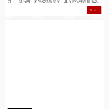
力，一段時間下來導致後腿變形，且有脊椎神經損傷及脊
椎骨裂問題，日後有極大可能會長骨刺，更加劇牠的痛苦
MORE
親人的小言還這麼小卻需要遭受這般折磨，很努力的想要
活下去，小言需要專人進行照顧，也需要長期治療及每日
餵藥復健影片https://fb.watch/nrrzscJFOp/9/25回診照X
光查看後腳狀況更新近況影片復健影
片 https://fb.watch/rdg_b5Yy9C/小言後續因器官衰竭及
傷重還是離世