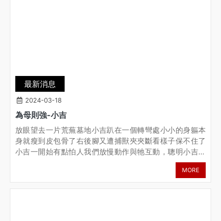
月才結束，故目前先做外牆支撐工程，讓園區不再繼續受
外力影響而直接崩塌階段二:內外牆面、梁柱結構修整工程
將內外牆面及梁柱修整，將破裂的牆面做好完整支撐及整
平檢查及補強梁柱結構以避免天花板崩塌階段三:園區內部
地板修整工程清除破裂地板及雜亂的地板碎裂廢棄物用液
態混凝土把掏空填補好表面再用高強度的混凝土整平階段
四:其餘收尾工程檢查園區是否有其他需要修整部分漏水、
破損、崩塌等會於主要工程完成後進行施作4/13目前地面
最新消息
已重新鋪設
2024-03-18
為母則強-小吉
放眼望去一片荒蕪墓地小吉趴在一個轉彎處小小的身軀本
身就瘦到皮包骨了右後腳又遭捕獸夾夾斷看樣子保不住了
小吉一開始有點怕人我們放慢動作與牠互動，聰明小吉也
了解到我們是來幫助牠的馬上靠過來討摸摸的小吉好像還
MORE
想讓我們找什麼東西只見牠鑽進草叢叼了兩個小孩出來想
交給我們自己瘦成這樣全身上下也都是傷，還是努力想要
照顧好他的孩子希望苦痛到這一代就結束以後不用再流浪
了狗狗其實都懂，他們也是有感覺小吉經歷了斷骨的劇
痛，最後還是用笑容迎接著我們，希望大家可以感同身