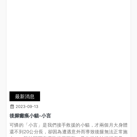
受，不要再殘害這些無辜的孩子了！就醫後發現小吉全身
的血已經快流乾，連動手術所需的能量都不夠用著意志力
終於等到我們的救援小吉我們帶你全家一起回家，以後不
用再擔心受怕你就好好的養傷，我們會給你足夠的營養，
幫你復健、養傷希望很快你可以跟孩子們一起開心地奔跑
著
最新消息
2023-09-13
後腳癱瘓小貓-小言
可憐的「小言」是我們接手救援的小貓，才兩個月大身體
還不到20公分長，卻因為遭遇意外而導致後腿無法正常施