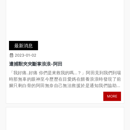
最新消息
2023-01-02
遭捕獸夾夾斷掌浪浪-阿田
「我好痛..好痛 你們是來救我的嗎…？」阿田見到我們到場
時那無辜的眼神至今歷歷在目愛媽在餵養浪浪時發現了前
腳只剩白骨的阿田無奈自己無法救援於是通知我們協助我
們在山區找了好幾天終於發現在草堆旁發抖取暖的阿田那
MORE
天山區天氣只有8度阿田好像知道我們是來幫牠很乖 很乖
都沒有反抗 讓我們把牠帶回醫療1/14更新 今天去拆線 阿田
傷口恢復狀況很好（當下是有打麻醉狀況）