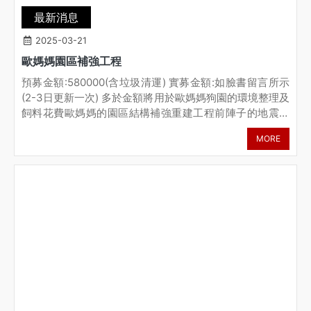
最新消息
2025-03-21
歐媽媽園區補強工程
預募金額:580000(含垃圾清運) 實募金額:如臉書留言所示
(2-3日更新一次) 多於金額將用於歐媽媽狗園的環境整理及
飼料花費歐媽媽的園區結構補強重建工程前陣子的地震令
人惶恐不安但是沒人知道的是…辛苦的歐媽媽在沒日沒夜
MORE
的照顧浪浪外園區也因爲地震加上工程的影響下，結構損
壞、地板崩落，高度落差高達40公分但是歐媽媽不會使用
網路，也無法對外求援在我們贈送物資過去給她時，才透
露了近期的擔憂很怕園區整個崩塌，園區內的狗狗沒地方
住園區內約2-300隻的狗狗，歐媽媽只希望能夠讓牠們有
個遮風避雨的地方，讓狗狗們順利終老狗狗只要受到一點
驚嚇，就可能發生互咬、狂吠的狀況，歐媽媽因為害怕狗
狗受驚嚇，甚至在園區內隨便放個躺椅當成床，只為了狗
狗們受到驚嚇時第一時間安撫階段一:園區靠近水圳面的支
撐工程因為水圳挖掘河道坡面及地震雙重影響，才導致歐
媽媽園區的外表及內側嚴重崩落，但因水圳工程預計於7-8