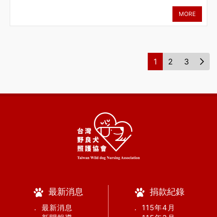
謝鹿小姐特地從台北包車下到台南只為了給狗狗一個家狗
MORE
狗經過美容整理後非常可愛唷~現在叫元寶 很會賣萌哦
1
2
3
最新消息
捐款紀錄
． 最新消息
． 115年4月