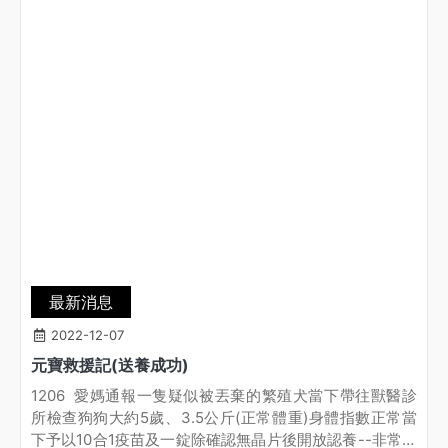
最新消息
2022-12-07
元寶救援記(送養成功)
1206 愛媽通報一隻疑似被丟棄的繁殖犬當下帶往獸醫診
所檢查狗狗大約5歲、3.5公斤(正常體重)身體指數正常當
下予以10合1疫苗及一錠除確認無晶片後開放認養--非常感