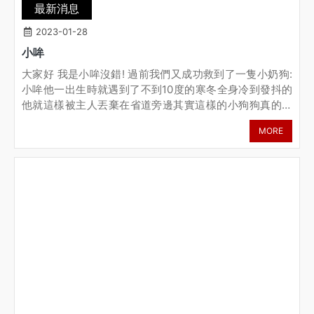
最新消息
2023-01-28
小哞
大家好 我是小哞沒錯! 過前我們又成功救到了一隻小奶狗:
小哞他一出生時就遇到了不到10度的寒冬全身冷到發抖的
他就這樣被主人丟棄在省道旁邊其實這樣的小狗狗真的很
難被發現，嬌小的身軀蜷縮在一起當園長發現時牠已經全
MORE
身都是皮膚病，眼睛瞇瞇的看著大家好無辜不知道自己做
錯了什麼，只知道天氣好冷、全身都好痛救到之後仔細一
看，發現牠全身都爬滿了寄生蟲，緩慢的侵蝕著牠嫩嫩的
皮膚營養不良的小哞已經全身瘦到只剩骨頭，園區的大家
看到這一幕真的好心痛但我們馬上送到醫院給小哞補充營
養，將寄生蟲全部都清洗乾淨給牠喝牛奶，給牠溫暖的被
窩可以好好睡一覺不痛了! 不癢了! 不餓了!小哞阿小哞，你
真的好堅強又勇敢! 現在的小哞是隻超級帥氣的乳牛犬，吃
很多也很愛玩牠很努力地健健康康的長大 希望可以找到一
個愛護牠的主人給牠每天滿出來的愛 陪心愛的主人度過每
個春夏秋冬想要把小哞帶回家嗎? 趕快私訊我們給牠一個
新的家