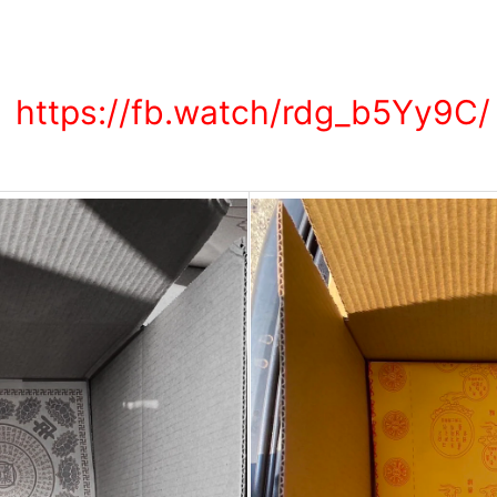
https://fb.watch/rdg_b5Yy9C/