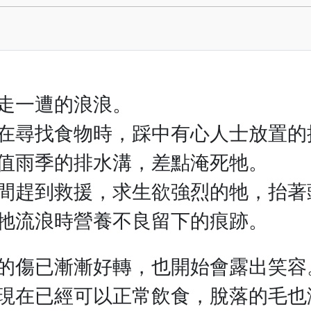
走一遭的浪浪。
在尋找食物時，踩中有心人士放置的
值雨季的排水溝，差點淹死牠。
間趕到救援，求生欲強烈的牠，抬著
牠流浪時營養不良留下的痕跡。
的傷已漸漸好轉，也開始會露出笑容
現在已經可以正常飲食，脫落的毛也