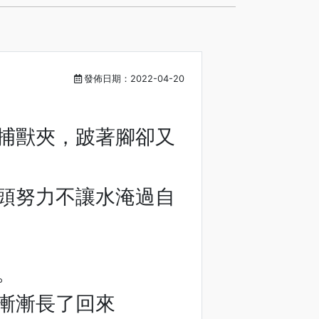
發佈日期：2022-04-20
捕獸夾，跛著腳卻又
頭努力不讓水淹過自
。
漸漸長了回來