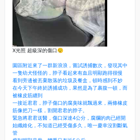
X光照 超級深的傷口😮‍💨
園區附近來了一群新浪浪，嘗試誘捕數次，發現其中
一隻幼犬怪怪的，脖子看起來有血且明顯跑得很慢
看到旁邊被丟棄散落的垃圾及餐盒，頓時感到不妙
在今天下午終於誘捕成功，果然是為了裹腹一頓，而
被橡皮筋纏到
一接近君君，脖子傷口的腐臭味就飄過來，兩條橡皮
筋像把刀一樣，割開君君的脖子。
緊急將君君送醫，傷口深達4公分，腐爛的肉已經開
始纖維化，不知道已經受傷多久，唯一慶幸沒割斷氣
管