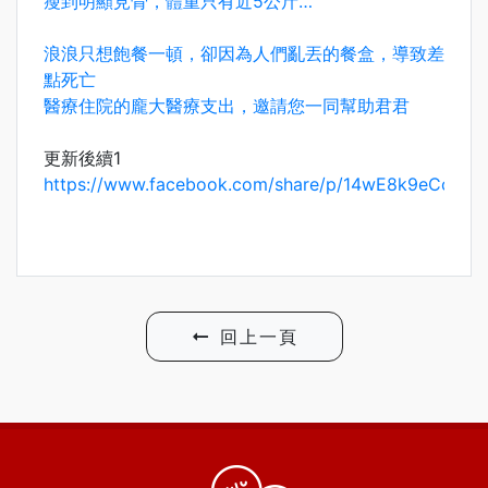
瘦到明顯見骨，體重只有近5公斤…
浪浪只想飽餐一頓，卻因為人們亂丟的餐盒，導致差
點死亡
醫療住院的龐大醫療支出，邀請您一同幫助君君
更新後續1
https://www.facebook.com/share/p/14wE8k9eCc/
回上一頁