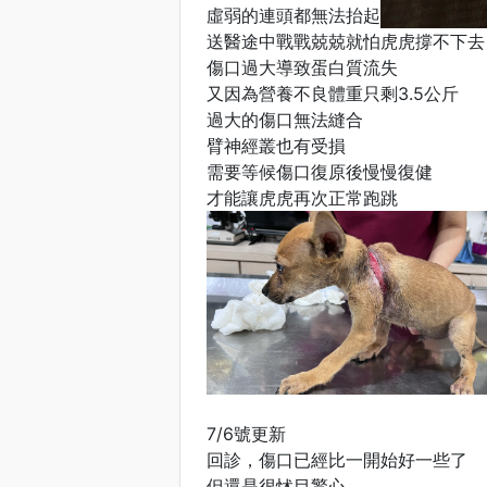
虛弱的連頭都無法抬起
送醫途中戰戰兢兢就怕虎虎撐不下去
傷口過大導致蛋白質流失
又因為營養不良體重只剩3.5公斤
過大的傷口無法縫合
臂神經叢也有受損
需要等候傷口復原後慢慢復健
才能讓虎虎再次正常跑跳
7/6號更新
回診，傷口已經比一開始好一些了
但還是很怵目驚心