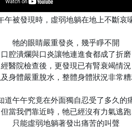
午午被發現時，虛弱地躺在地上不斷哀
牠的眼睛嚴重發炎，幾乎睜不開
口腔潰爛與口炎讓牠連進食都成了折磨
經醫院檢查後，更發現已有腎衰竭情況
以及身體嚴重脫水，整體身體狀況非常糟
知道午午究竟在外面獨自忍受了多久的
但當我們靠近時，牠已經沒有力氣逃跑
只能虛弱地躺著發出痛苦的叫聲