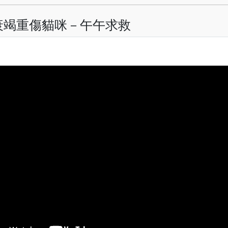
衰竭重傷貓咪－午午求救