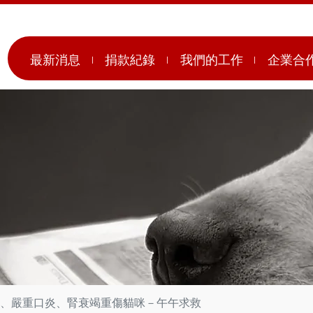
最新消息
捐款紀錄
我們的工作
企業合
、嚴重口炎、腎衰竭重傷貓咪－午午求救