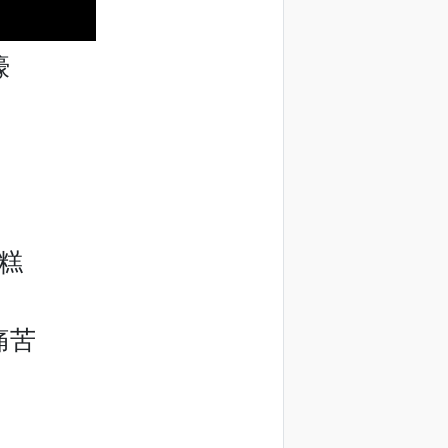
嚎
糕
痛苦