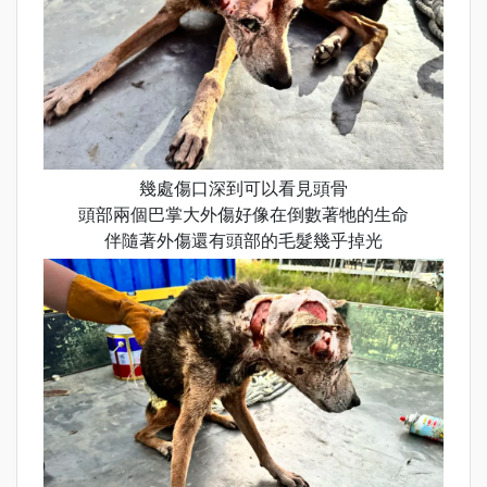
幾處傷口深到可以看見頭骨
頭部兩個巴掌大外傷好像在倒數著牠的生命
伴隨著外傷還有頭部的毛髮幾乎掉光