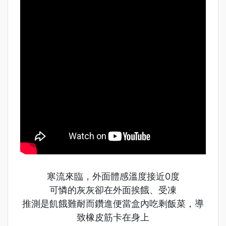
寒流來臨，外面體感溫度接近0度
可憐的灰灰卻在外面挨餓、受凍
推測是飢餓難耐而鑽進便當盒內吃剩飯菜，導
致橡皮筋卡在身上