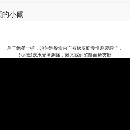
頸的小爾
為了飽餐一頓，頭伸進餐盒內而被橡皮筋慢慢割裂脖子，
只能默默承受著劇痛，腳又踩到陷阱而遭夾斷