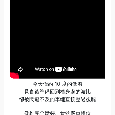
今天僅約 10 度的低溫
覓食後準備回到棲身處的波比
卻被閃避不及的車輛直接壓過後腿
脊椎完全斷裂、骨盆嚴重錯位