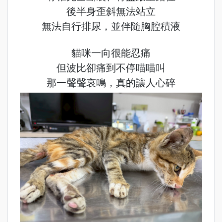
後半身歪斜無法站立
無法自行排尿，並伴隨胸腔積液
貓咪一向很能忍痛
但波比卻痛到不停喵喵叫
那一聲聲哀鳴，真的讓人心碎