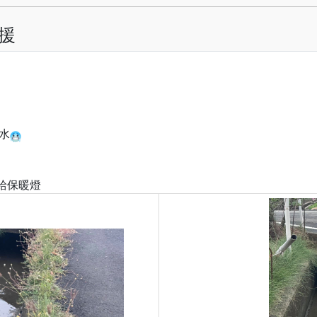
援
水
 給保暖燈