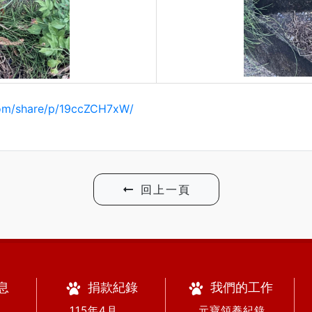
com/share/p/19ccZCH7xW/
回上一頁
息
捐款紀錄
我們的工作
． 115年4月
． 元寶領養紀錄